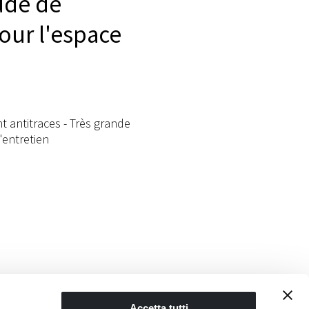
ude de
our l'espace
t antitraces - Très grande
d'entretien
Accetta tutti