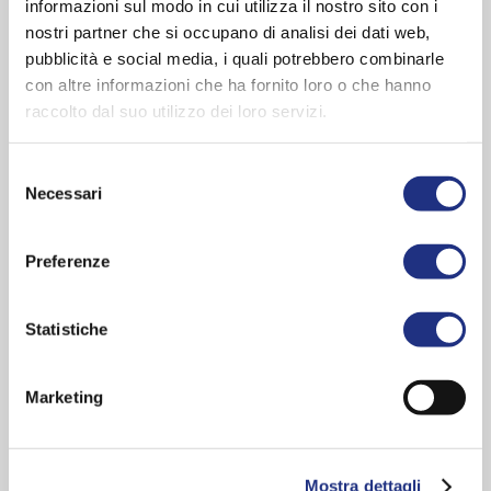
informazioni sul modo in cui utilizza il nostro sito con i
nostri partner che si occupano di analisi dei dati web,
pubblicità e social media, i quali potrebbero combinarle
con altre informazioni che ha fornito loro o che hanno
Cabine de douche et
raccolto dal suo utilizzo dei loro servizi.
baignoire tout-en-un,
Selezione
Necessari
la solution idéale.
del
consenso
Preferenze
Bien-être – espace multifonctions – praticité.
Statistiche
Cabine de douche et baignoire tout-en-un
, le
Marketing
pare-baignoire Novellini est
économique et
pratique
. Le bain est un instant de bien-être et
de plaisir. La douche est plus pratique, mais
Mostra dettagli