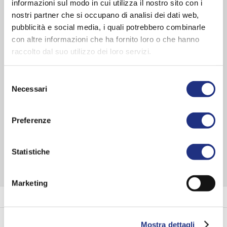
informazioni sul modo in cui utilizza il nostro sito con i
Couleur des profilés:
Noir mat , Chrome , Chrome noir poli , Or
nostri partner che si occupano di analisi dei dati web,
rose poli , Chrome noir brossé , Or , Or brossé , Bronze
pubblicità e social media, i quali potrebbero combinarle
brossé , Or rose brossé , Blanc mat , Acier inoxydable brossé
con altre informazioni che ha fornito loro o che hanno
Verre:
Transparent , Linea 1 , Linea 2 , Flute
raccolto dal suo utilizzo dei loro servizi.
Dimensions
Selezione
Largeur côté 1:
77-138.5 cm
Necessari
del
Hauteur:
200 cm
consenso
Épaisseur du verre:
6 mm
Preferenze
VOIR TOUTE LA SÉRIE
Statistiche
Marketing
Couleur des profilés
Verre
Mostra dettagli