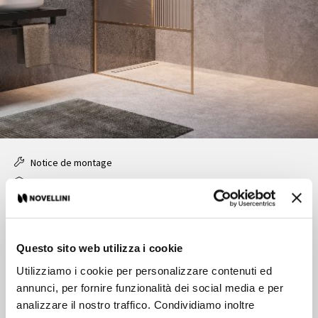
Notice de montage
Fiche article
Paroi libre avec des inserts
Questo sito web utilizza i cookie
Caractéristiques
Utilizziamo i cookie per personalizzare contenuti ed
annunci, per fornire funzionalità dei social media e per
Prix:
Plus
analizzare il nostro traffico. Condividiamo inoltre
Style:
Contemporain