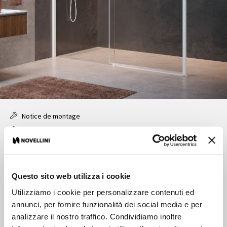
Notice de montage
Fiche article
Paroi libre avec porte coulissante installation en
niche ou angle
Questo sito web utilizza i cookie
Utilizziamo i cookie per personalizzare contenuti ed
Caractéristiques
annunci, per fornire funzionalità dei social media e per
analizzare il nostro traffico. Condividiamo inoltre
Prix:
Plus