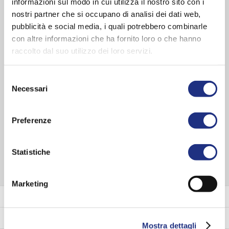
informazioni sul modo in cui utilizza il nostro sito con i
Style:
Contemporain
nostri partner che si occupano di analisi dei dati web,
Couleur des profilés:
Silver , Noir mat , Chrome , Blanc mat
pubblicità e social media, i quali potrebbero combinarle
Verre:
Transparent
con altre informazioni che ha fornito loro o che hanno
raccolto dal suo utilizzo dei loro servizi.
Dimensions
Largeur côté 1:
98-180 cm
Selezione
Largeur côté 2:
98-180 cm
Necessari
del
Hauteur:
200 cm
consenso
Épaisseur du verre:
8 mm
Preferenze
VOIR TOUTE LA SÉRIE
Statistiche
Marketing
Couleur des profilés
Verre
Mostra dettagli