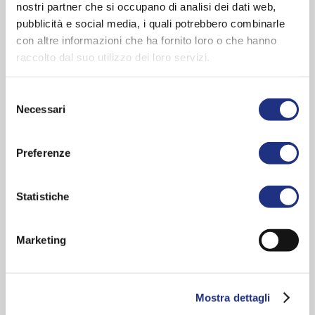
nostri partner che si occupano di analisi dei dati web,
Forme:
Carré
pubblicità e social media, i quali potrebbero combinarle
Style:
Contemporain
con altre informazioni che ha fornito loro o che hanno
Couleur des profilés:
Blanc , Silver , Chrome
raccolto dal suo utilizzo dei loro servizi.
Verre:
Transparent , Satin
Dimensions
Selezione
Necessari
117.0x120.0 cm
del
127.0x130.0 cm
consenso
137.0x140.0 cm
Preferenze
147.0x150.0 cm
157.0x160.0 cm
Statistiche
167.0x170.0 cm
177.0x180.0 cm
Largeur entrée:
63 - 103 cm
Marketing
Hauteur:
200 cm
Épaisseur du verre:
6 mm
Mostra dettagli
Rose Rosse : la paroi de douche polyvalente, faite pour les