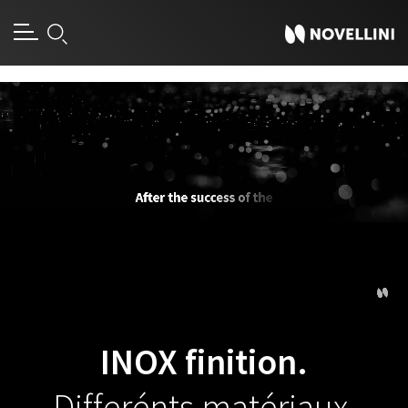
[an error occurred while processing this directive]
INOX finition.
Differénts matériaux,