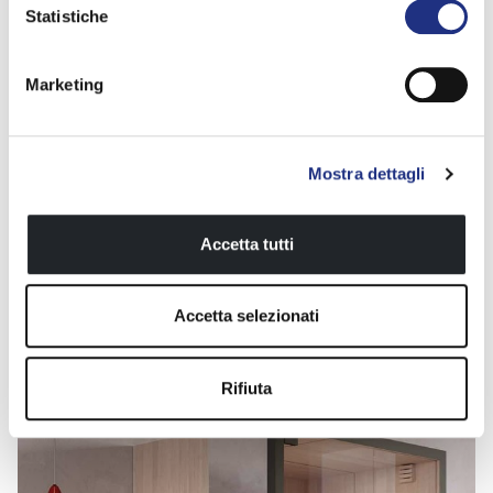
Statistiche
Marketing
Mostra dettagli
Accetta tutti
Accetta selezionati
Ontdek de Novellini Home
Oasis collectie
Rifiuta