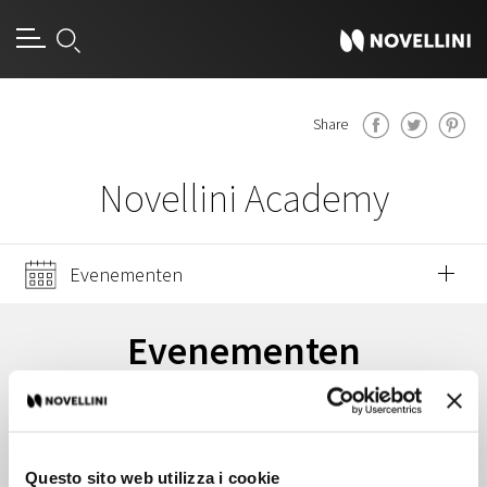
[an error occurred while processing this directive]
Share
Novellini Academy
Evenementen
Families
Evenementen
Het activiteitenprogramma
Jongeren
Cultuur
Mantua
Festivaletteratura
Questo sito web utilizza i cookie