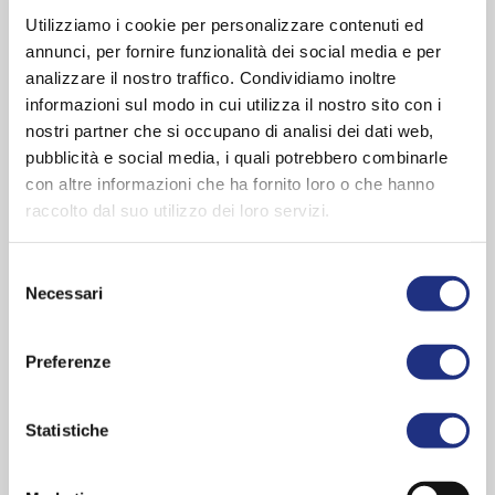
Utilizziamo i cookie per personalizzare contenuti ed
Sport
Mantua 6-10 September 2017
annunci, per fornire funzionalità dei social media e per
analizzare il nostro traffico. Condividiamo inoltre
Novellini is de enige partner van twee literaire evenementen op het
Literatuurfestival.
informazioni sul modo in cui utilizza il nostro sito con i
Blijf op de hoogte! Meld u aan voor onze nieuwsbrief om als eerste al
nostri partner che si occupano di analisi dei dati web,
het nieuws te vernemen.
pubblicità e social media, i quali potrebbero combinarle
con altre informazioni che ha fornito loro o che hanno
raccolto dal suo utilizzo dei loro servizi.
SCHRIJF U IN VOOR DE NIEUWSBRIEF
Selezione
Necessari
del
consenso
Preferenze
Statistiche