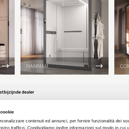
HAMMAM
CO
tbijzijnde dealer
woonplaats in en verstuur een verzoek voor de
 informatie kan voorzien.
 cookie
rsonalizzare contenuti ed annunci, per fornire funzionalità dei soc
stro traffico. Condividiamo inoltre informazioni sul modo in cui ut