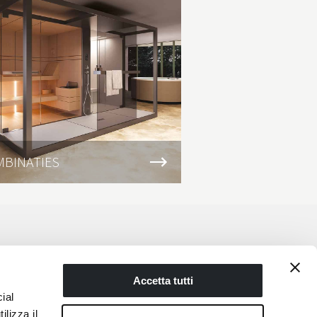
MBINATIES
SAUNA’S
VIND UW DICHTSTBIJZIJNDE DEALER
Accetta tutti
ial
Share
ilizza il