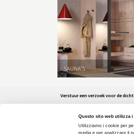
S
SAUNA’S
Verstuur een verzoek voor de dichts
Ontdek ons dealer netwerk. Voer uw 
dichtstbijzijnde dealer die u van meer
Questo sito web utilizza i
Utilizziamo i cookie per pe
media e per analizzare il no