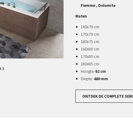
Fiemme , Dolomite
Maten
160x70 cm
170x70 cm
180x75 cm
160x80 cm
170x80 cm
180x85 cm
t 3
Hoogte:
62 cm
Diepte:
480 mm
ONTDEK DE COMPLETE SERI