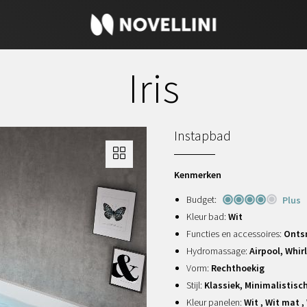
Iris
Instapbad
Kenmerken
Budget:
Plus
Kleur bad:
Wit
Functies en accessoires:
Ontsm
Hydromassage:
Airpool, Whir
Vorm:
Rechthoekig
Stijl:
Klassiek, Minimalistisc
Kleur panelen:
Wit , Wit mat ,