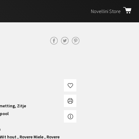
Novellini Store
etting, Zitje
lpool
h
 Wit hout , Rovere Miele , Rovere